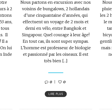
otre
Nous partons en excursion avec nos
Nous
urs à 2
voisins de bungalows, 2 hollandais
pluie
ontrons
d’une cinquantaine d’années, qui
les 2
53 ans,
effectuent un voyage de 2 mois et
le m
 tous
demi en vélo, entre Bangkok et
ta
s. Il
Singapour. Quel courage à leur âge!
bicy
 Il a
En tout cas, ils sont super sympas.
gentil
 On lui
L’homme est professeur de biologie
mais 
en Inde
et passionné par les oiseaux. Il est
n
très bien […]
0
0
LIRE PLUS