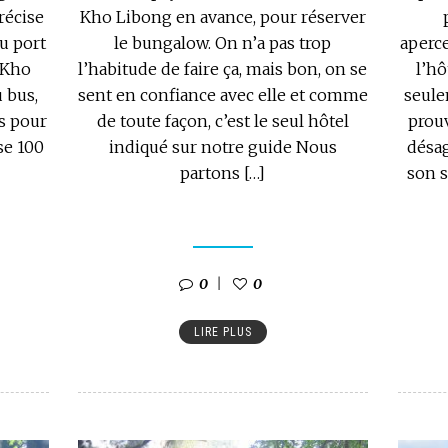
récise
Kho Libong en avance, pour réserver
u port
le bungalow. On n’a pas trop
aperce
 Kho
l’habitude de faire ça, mais bon, on se
l’hô
 bus,
sent en confiance avec elle et comme
seule
s pour
de toute façon, c’est le seul hôtel
prouv
se 100
indiqué sur notre guide Nous
désag
partons […]
son s
0
0
LIRE PLUS