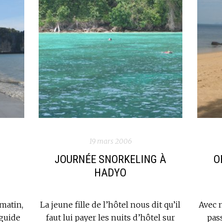
19 mars 2006
JOURNÉE SNORKELING À
O
HADYO
matin,
La jeune fille de l’hôtel nous dit qu’il
Avec 
guide
faut lui payer les nuits d’hôtel sur
pas