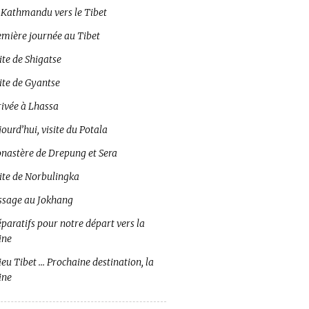
 Kathmandu vers le Tibet
emière journée au Tibet
ite de Shigatse
ite de Gyantse
rivée à Lhassa
ourd’hui, visite du Potala
nastère de Drepung et Sera
site de Norbulingka
ssage au Jokhang
paratifs pour notre départ vers la
ine
eu Tibet … Prochaine destination, la
ine