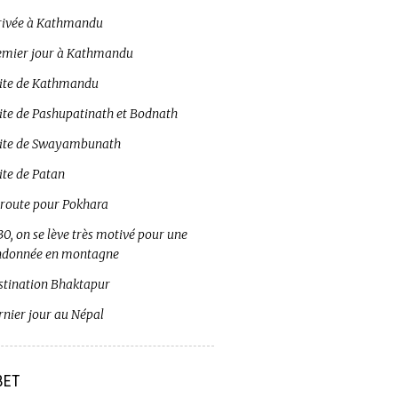
rivée à Kathmandu
emier jour à Kathmandu
site de Kathmandu
site de Pashupatinath et Bodnath
site de Swayambunath
ite de Patan
 route pour Pokhara
0, on se lève très motivé pour une
ndonnée en montagne
stination Bhaktapur
rnier jour au Népal
BET