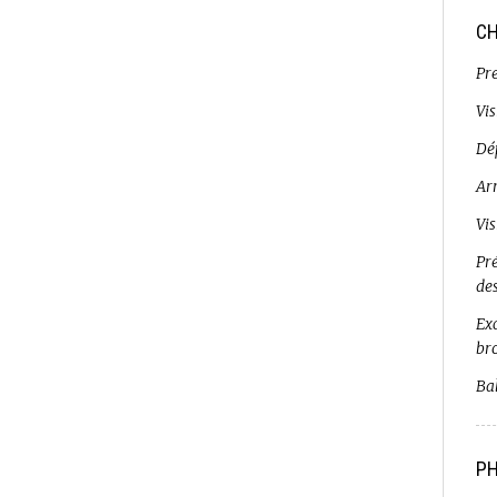
CH
Pr
Vi
Dé
Ar
Vi
Pr
de
Exc
br
Bal
PH