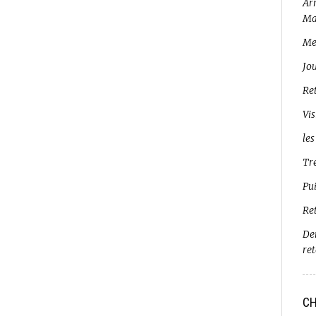
Arr
Ma
Me
Jo
Ret
Vis
les
Tr
Pui
Re
De
re
CH