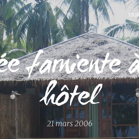
TOUR
ée farniente à
hôtel
21 mars 2006