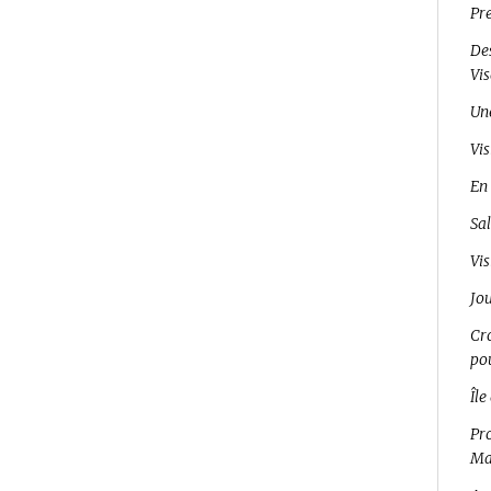
Pr
Des
Vi
Un
Vis
En 
Sal
Vis
Jo
Cro
pou
Île
Pro
Ma