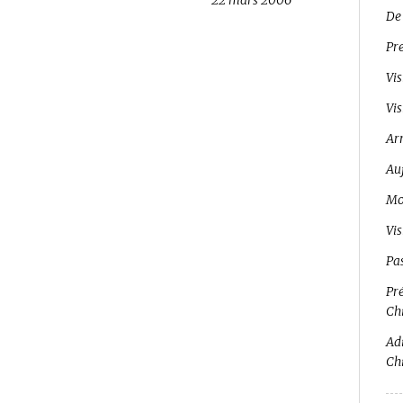
22 mars 2006
De
Pr
Vis
Vis
Ar
Auj
Mo
Vi
Pa
Pré
Ch
Adi
Ch