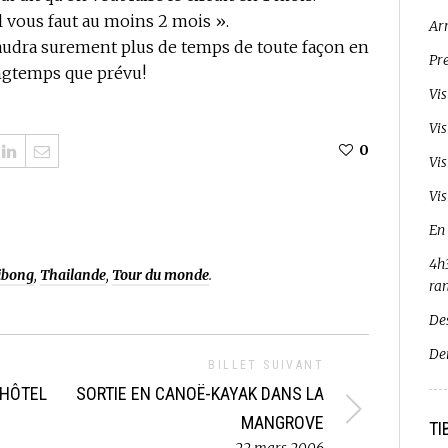
Il vous faut au moins 2 mois ».
Ar
 faudra surement plus de temps de toute façon en
Pr
ongtemps que prévu!
Vi
Vi
0
Vi
Vis
En
4h3
ibong
,
Thailande
,
Tour du monde
.
ra
De
De
BILLET SUIVANT
'HÔTEL
SORTIE EN CANOË-KAYAK DANS LA
MANGROVE
TI