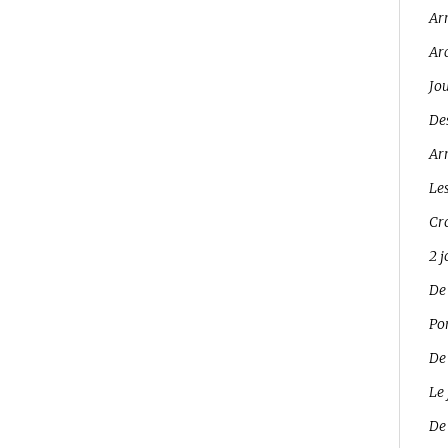
Ar
Ar
Jo
Des
Arr
Les
Cro
2 
De
Pon
De
Le 
De