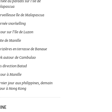
ivée au paradis sur l’île de
lapascua
rveilleuse île de Malapascua
urnée snorkelling
our sur l’île de Luzon
ite de Manille
 rizières en terrasse de Banaue
ek autour de Cambulao
s direction Batad
tour à Manille
rnier jour aux philippines, demain
tour à Hong Kong
INE