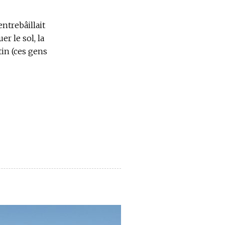
entrebâillait
r le sol, la
in (ces gens