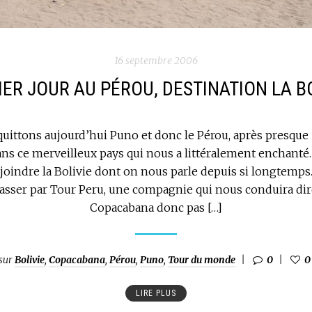
16 septembre 2006
ER JOUR AU PÉROU, DESTINATION LA B
 quittons aujourd’hui Puno et donc le Pérou, après presque
ns ce merveilleux pays qui nous a littéralement enchanté. 
joindre la Bolivie dont on nous parle depuis si longtemp
passer par Tour Peru, une compagnie qui nous conduira di
Copacabana donc pas […]
sur
Bolivie
,
Copacabana
,
Pérou
,
Puno
,
Tour du monde
0
0
LIRE PLUS