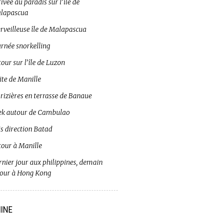
ivée au paradis sur l’île de
lapascua
rveilleuse île de Malapascua
urnée snorkelling
our sur l’île de Luzon
ite de Manille
 rizières en terrasse de Banaue
ek autour de Cambulao
s direction Batad
tour à Manille
rnier jour aux philippines, demain
tour à Hong Kong
INE