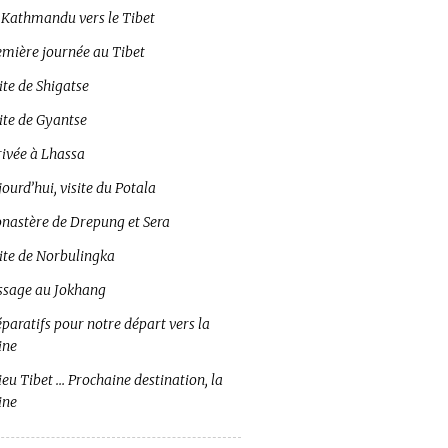
 Kathmandu vers le Tibet
emière journée au Tibet
ite de Shigatse
ite de Gyantse
rivée à Lhassa
ourd’hui, visite du Potala
nastère de Drepung et Sera
site de Norbulingka
ssage au Jokhang
paratifs pour notre départ vers la
ine
eu Tibet … Prochaine destination, la
ine