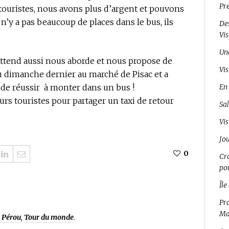
Pr
 touristes, nous avons plus d’argent et pouvons
n’y a pas beaucoup de places dans le bus, ils
Des
Vi
Un
 attend aussi nous aborde et nous propose de
Vis
enu dimanche dernier au marché de Pisac et a
 de réussir à monter dans un bus !
En 
eurs touristes pour partager un taxi de retour
Sal
Vis
Jo
0
Cro
pou
Île
Pro
Ma
,
Pérou
,
Tour du monde
.