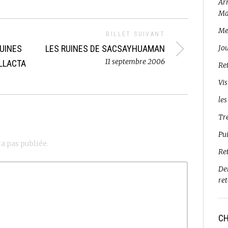
Arr
Ma
Me
BILLET SUIVANT
RUINES
LES RUINES DE SACSAYHUAMAN
Jo
11 septembre 2006
ILLACTA
Ret
Vis
les
Tr
Pui
a pas publiée.
Re
De
re
CH