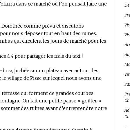
s’offrira dans ce marché où l’on pensait faire une
De
Pr
Vis
t Dorothée comme prévu et discutons
 pour nous déposer tout en haut des ruines.
Vis
nibus qui circulent les jours de marché pour les
Ar
Auj
 4 pour partager les frais du taxi !
Mo
le inca, juchée sur un plateau avec autour des
Vi
 le village de Pisac sur lequel nous avons une
Pa
 en terrasse qui forment de grandes courbes
Pré
 montagne. On fait une petite pause « goûter »
Ch
 sommet des ruines avant d’entreprendre notre
Adi
Ch