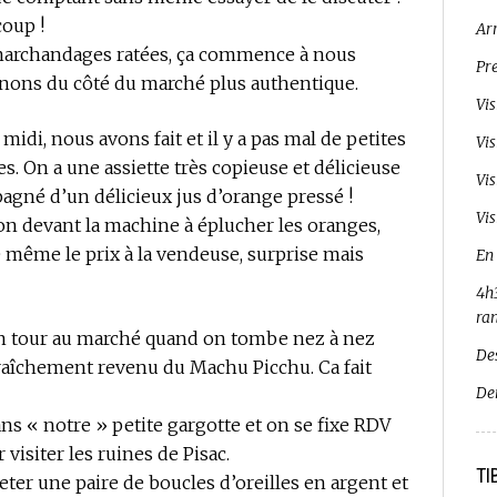
coup !
Ar
 marchandages ratées, ça commence à nous
Pr
rnons du côté du marché plus authentique.
Vi
 midi, nous avons fait et il y a pas mal de petites
Vi
s. On a une assiette très copieuse et délicieuse
Vi
pagné d’un délicieux jus d’orange pressé !
Vis
n devant la machine à éplucher les oranges,
même le prix à la vendeuse, surprise mais
En
4h3
ra
 un tour au marché quand on tombe nez à nez
De
raîchement revenu du Machu Picchu. Ca fait
De
ns « notre » petite gargotte et on se fixe RDV
 visiter les ruines de Pisac.
TI
er une paire de boucles d’oreilles en argent et