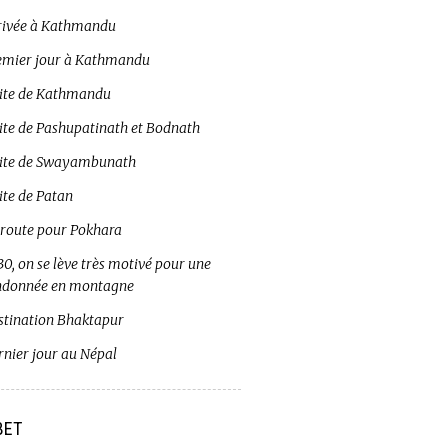
rivée à Kathmandu
emier jour à Kathmandu
site de Kathmandu
site de Pashupatinath et Bodnath
site de Swayambunath
ite de Patan
 route pour Pokhara
0, on se lève très motivé pour une
ndonnée en montagne
stination Bhaktapur
rnier jour au Népal
BET