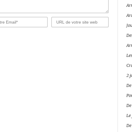
Ar
Ar
Jo
Des
Arr
Les
Cro
2 
De
Pon
De
Le 
De