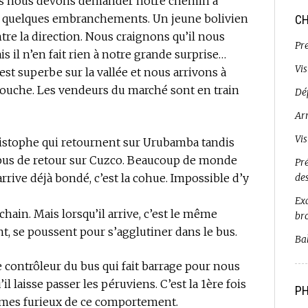
ais nous devons demander notre chemin à
de quelques embranchements. Un jeune bolivien
CH
e la direction. Nous craignons qu’il nous
Pr
 il n’en fait rien à notre grande surprise…
Vi
est superbe sur la vallée et nous arrivons à
e couche. Les vendeurs du marché sont en train
Dé
Ar
Vi
istophe qui retournent sur Urubamba tandis
bus de retour sur Cuzco. Beaucoup de monde
Pr
 arrive déjà bondé, c’est la cohue. Impossible d’y
de
Exc
hain. Mais lorsqu’il arrive, c’est le même
br
nt, se poussent pour s’agglutiner dans le bus.
Bal
 contrôleur du bus qui fait barrage pour nous
 laisse passer les péruviens. C’est la 1ère fois
PH
mmes furieux de ce comportement.