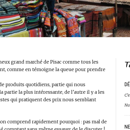
T
fameux grand marché de Pisac comme tous les
uent, comme en témoigne la queue pour prendre
DÉ
 de produits quotidiens, partie qui nous
artie la plus intéressante, de l’autre il y a les
C’e
istes qui pratiquent des prix nous semblant
Nui
t on comprend rapidement pourquoi : pas mal de
NE
dé comptant sans même essayer de le discuter !