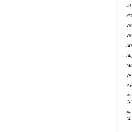
De
Pr
Vis
Vis
Ar
Auj
Mo
Vi
Pa
Pré
Ch
Adi
Ch