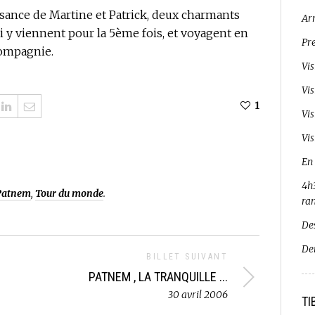
ssance de Martine et Patrick, deux charmants
Ar
i y viennent pour la 5ème fois, et voyagent en
Pr
compagnie.
Vi
Vi
1
Vi
Vis
En
4h3
Patnem
,
Tour du monde
.
ra
De
De
BILLET SUIVANT
PATNEM , LA TRANQUILLE ...
30 avril 2006
TI