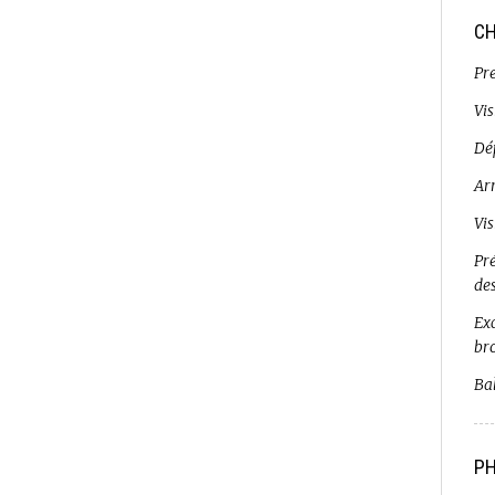
CH
Pr
Vi
Dé
Ar
Vi
Pr
de
Exc
br
Bal
PH