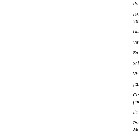
Pr
Des
Vi
Un
Vis
En 
Sal
Vis
Jo
Cro
pou
Île
Pro
Ma