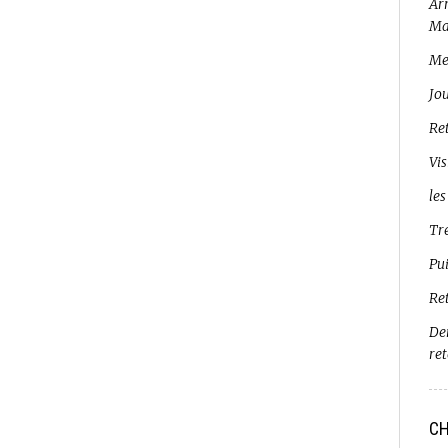
Arr
Ma
Me
Jo
Ret
Vis
les
Tr
Pui
Re
De
re
CH