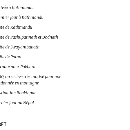
rivée à Kathmandu
emier jour à Kathmandu
site de Kathmandu
site de Pashupatinath et Bodnath
site de Swayambunath
ite de Patan
 route pour Pokhara
0, on se lève très motivé pour une
ndonnée en montagne
stination Bhaktapur
rnier jour au Népal
BET