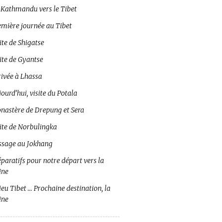
 Kathmandu vers le Tibet
emière journée au Tibet
ite de Shigatse
ite de Gyantse
rivée à Lhassa
ourd’hui, visite du Potala
nastère de Drepung et Sera
site de Norbulingka
ssage au Jokhang
paratifs pour notre départ vers la
ine
eu Tibet … Prochaine destination, la
ine