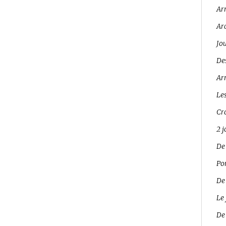
Ar
Ar
Jo
Des
Arr
Les
Cro
2 
De
Pon
De
Le 
De