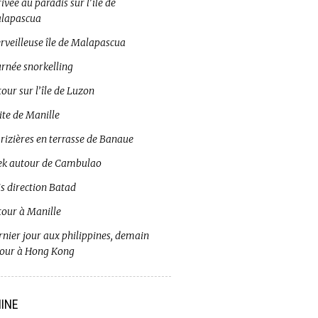
ivée au paradis sur l’île de
lapascua
rveilleuse île de Malapascua
urnée snorkelling
our sur l’île de Luzon
ite de Manille
 rizières en terrasse de Banaue
ek autour de Cambulao
s direction Batad
tour à Manille
rnier jour aux philippines, demain
tour à Hong Kong
INE