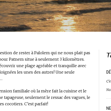
T
uestion de rester à Palolem qui ne nous plait pas
pour Patnem situe à seulement 3 kilomètres.
découvrir une plage agréable et tranquille avec
DÉ
loignées les unes des autres! Une seule
 …
C’e
Nui
sion familiale où la mère fait la cuisine et le
ique tapageuse, seulement le ressac des vagues, le
es cocotiers. C’est parfait!
NE