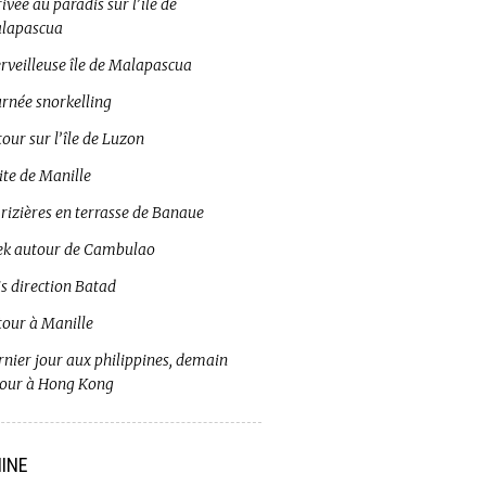
ivée au paradis sur l’île de
lapascua
rveilleuse île de Malapascua
urnée snorkelling
our sur l’île de Luzon
ite de Manille
 rizières en terrasse de Banaue
ek autour de Cambulao
s direction Batad
tour à Manille
rnier jour aux philippines, demain
tour à Hong Kong
INE