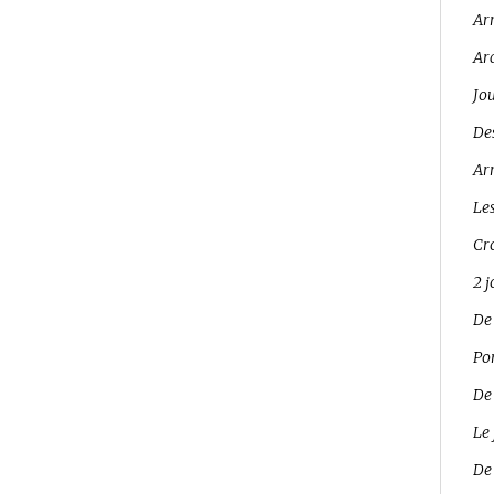
Ar
Ar
Jo
Des
Arr
Les
Cro
2 
De
Pon
De
Le 
De