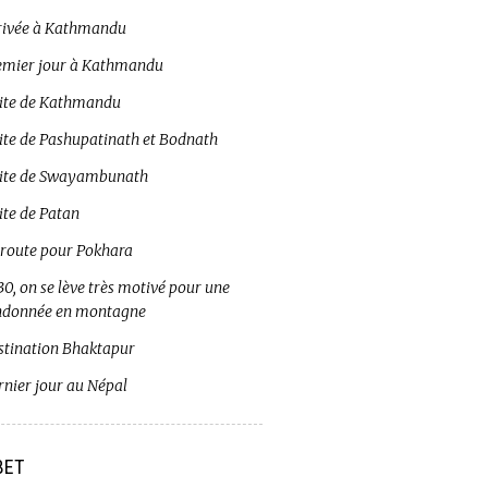
rivée à Kathmandu
emier jour à Kathmandu
site de Kathmandu
site de Pashupatinath et Bodnath
site de Swayambunath
ite de Patan
 route pour Pokhara
0, on se lève très motivé pour une
ndonnée en montagne
stination Bhaktapur
rnier jour au Népal
BET