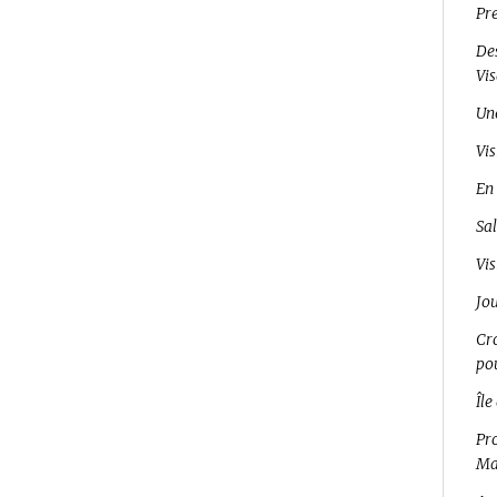
Pr
Des
Vi
Un
Vis
En 
Sal
Vis
Jo
Cro
pou
Île
Pro
Ma