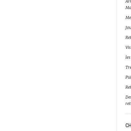
Arr
Ma
Me
Jo
Ret
Vis
les
Tr
Pui
Re
De
re
CH