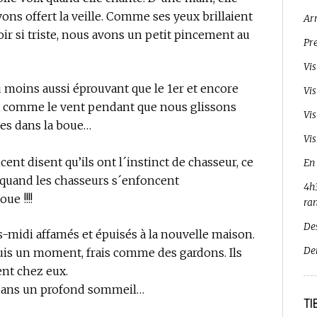
vons offert la veille. Comme ses yeux brillaient
Ar
oir si triste, nous avons un petit pincement au
Pr
Vi
u moins aussi éprouvant que le 1er et encore
Vi
nt comme le vent pendant que nous glissons
Vi
res dans la boue…
Vis
cent disent qu’ils ont l´instinct de chasseur, ce
En
ut quand les chasseurs s´enfoncent
4h3
e !!!!
ra
De
-midi affamés et épuisés à la nouvelle maison.
De
uis un moment, frais comme des gardons. Ils
ent chez eux.
 dans un profond sommeil…
TI