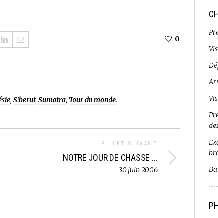
CH
Pr
0
Vi
Dé
Ar
Vi
sie
,
Siberut
,
Sumatra
,
Tour du monde
.
Pr
de
Exc
BILLET SUIVANT
br
NOTRE JOUR DE CHASSE ...
Bal
30 juin 2006
PH