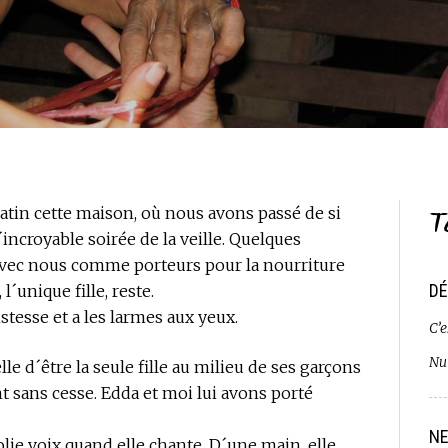
T
atin cette maison, où nous avons passé de si
ncroyable soirée de la veille. Quelques
avec nous comme porteurs pour la nourriture
DÉ
 l´unique fille, reste.
istesse et a les larmes aux yeux.
C’e
Nui
lle d´être la seule fille au milieu de ses garçons
nt sans cesse. Edda et moi lui avons porté
NE
 jolie voix quand elle chante. D´une main, elle