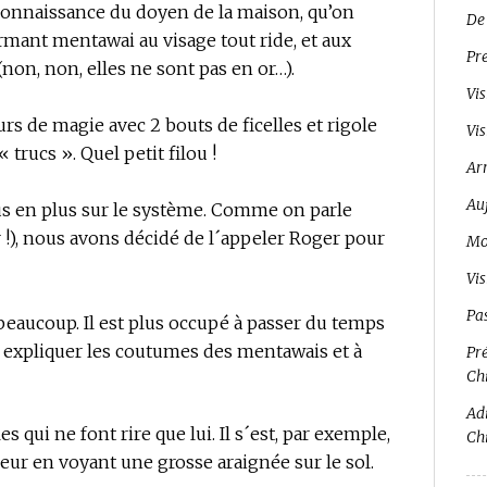
 connaissance du doyen de la maison, qu’on
De
ant mentawai au visage tout ride, et aux
Pr
non, non, elles ne sont pas en or…).
Vis
ours de magie avec 2 bouts de ficelles et rigole
Vis
 trucs ». Quel petit filou !
Ar
Auj
lus en plus sur le système. Comme on parle
r !), nous avons décidé de l´appeler Roger pour
Mo
Vi
Pa
beaucoup. Il est plus occupé à passer du temps
 expliquer les coutumes des mentawais et à
Pré
Ch
Adi
es qui ne font rire que lui. Il s´est, par exemple,
Ch
eur en voyant une grosse araignée sur le sol.