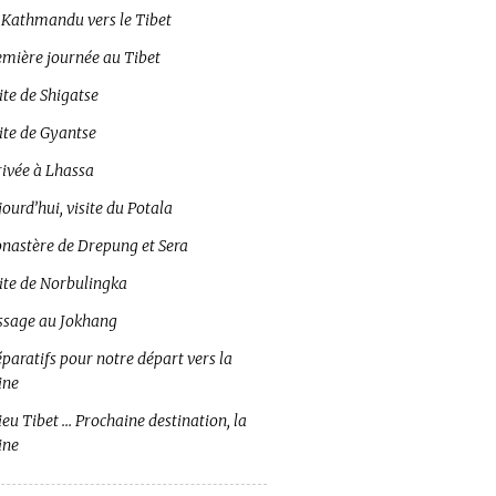
 Kathmandu vers le Tibet
emière journée au Tibet
ite de Shigatse
ite de Gyantse
rivée à Lhassa
ourd’hui, visite du Potala
nastère de Drepung et Sera
site de Norbulingka
ssage au Jokhang
paratifs pour notre départ vers la
ine
eu Tibet … Prochaine destination, la
ine