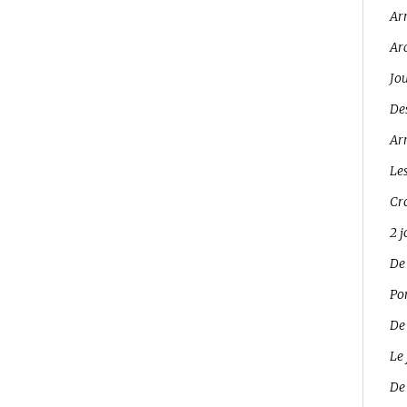
Ar
Ar
Jo
Des
Arr
Les
Cro
2 
De
Pon
De
Le 
De