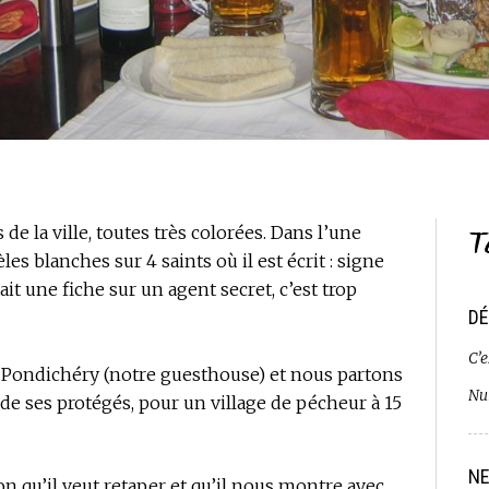
T
 de la ville, toutes très colorées. Dans l’une
tèles blanches sur 4 saints où il est écrit : signe
ait une fiche sur un agent secret, c’est trop
DÉ
C’e
la Pondichéry (notre guesthouse) et nous partons
Nui
 de ses protégés, pour un village de pécheur à 15
NE
on qu’il veut retaper et qu’il nous montre avec