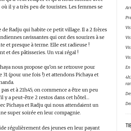
e, où il y a très peu de touristes. Les femmes se
Ar
Pr
Vi
 de Radju qui habite ce petit village. Il a 2 frères
indiennes ravissantes qui ont des sourires à se
Vi
te et presque à terme. Elle est radieuse !
Vi
t et des pâtisseries. Un vrai régal !
Vis
chaya nous propose qu’on se retrouve pour
En
 31 (pour une fois !) et attendons Pichaya et
4h3
Ananda.
ra
rs pas et à 21h45, on commence a être un peu
De
il y a peut-être 2 restos dans cet hôtel…
De
avec Pichaya et Radju qui nous attendaient un
une super soirée en leur compagnie.
TI
aide régulièrement des jeunes en leur payant