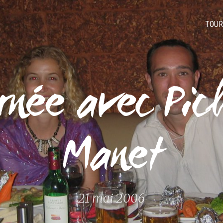
TOUR
rnée avec Pic
Manet
21 mai 2006