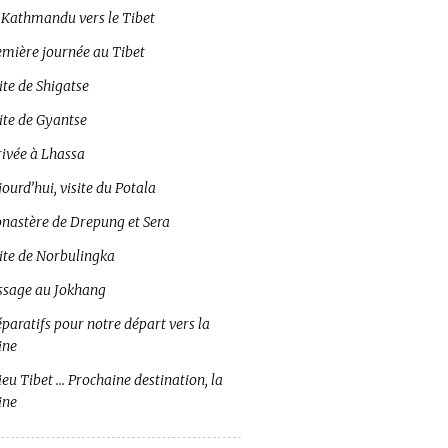
 Kathmandu vers le Tibet
emière journée au Tibet
ite de Shigatse
ite de Gyantse
rivée à Lhassa
ourd’hui, visite du Potala
nastère de Drepung et Sera
site de Norbulingka
ssage au Jokhang
paratifs pour notre départ vers la
ine
eu Tibet … Prochaine destination, la
ine