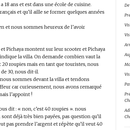
a 18 ans et est dans une école de cuisine.
De
rançais et qu’il aille se former quelques années
Pr
Vis
ien et nous sommes heureux de l’avoir
Vis
Ar
 et Pichaya montent sur leur scooter et Pichaya
Auj
 indique la villa. On demande combien vaut la
20 roupies mais en tant que touristes, nous
Mo
de 30, nous dit-il.
Vi
 nous sommes devant la villa et tendons
Pa
uffeur car curieusement, nous avons remarqué
ais l’appoint !
Pré
Ch
us dit : « non, c’est 40 roupies ». nous
Adi
sont déjà très bien payées, pas question qu’il
Ch
veut pas prendre l’argent et répète qu’il veut 40