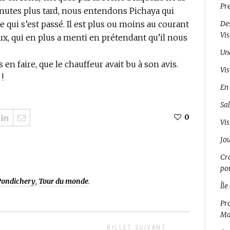
Pr
nutes plus tard, nous entendons Pichaya qui
e qui s’est passé. Il est plus ou moins au courant
Des
Vi
ieux, qui en plus a menti en prétendant qu’il nous
Un
en faire, que le chauffeur avait bu à son avis.
Vis
!
En 
Sal
0
Vis
Jo
Cro
pou
Pondichery
,
Tour du monde
.
Île
Pro
Ma
BILLET SUIVANT