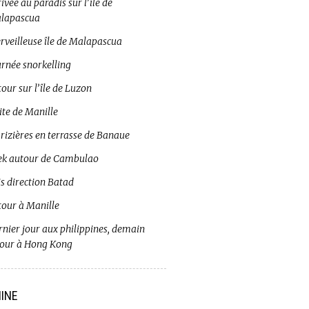
ivée au paradis sur l’île de
lapascua
rveilleuse île de Malapascua
urnée snorkelling
our sur l’île de Luzon
ite de Manille
 rizières en terrasse de Banaue
ek autour de Cambulao
s direction Batad
tour à Manille
rnier jour aux philippines, demain
tour à Hong Kong
INE