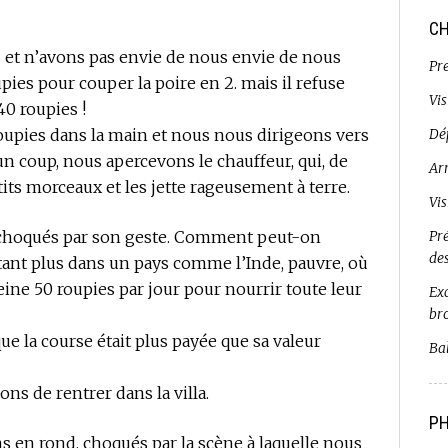
CH
t n’avons pas envie de nous envie de nous
Pr
ies pour couper la poire en 2. mais il refuse
Vi
40 roupies !
oupies dans la main et nous nous dirigeons vers
Dé
un coup, nous apercevons le chauffeur, qui, de
Ar
etits morceaux et les jette rageusement à terre.
Vi
oqués par son geste. Comment peut-on
Pr
de
autant plus dans un pays comme l’Inde, pauvre, où
ne 50 roupies par jour pour nourrir toute leur
Exc
br
ue la course était plus payée que sa valeur
Bal
s de rentrer dans la villa.
PH
 en rond, choqués par la scène à laquelle nous