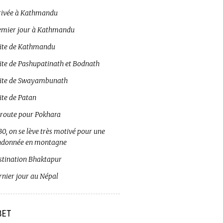
rivée à Kathmandu
emier jour à Kathmandu
site de Kathmandu
site de Pashupatinath et Bodnath
site de Swayambunath
ite de Patan
 route pour Pokhara
0, on se lève très motivé pour une
ndonnée en montagne
stination Bhaktapur
rnier jour au Népal
BET