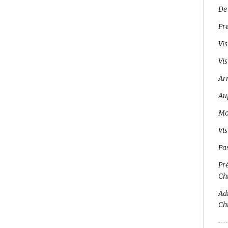
De
Pr
Vis
Vis
Ar
Auj
Mo
Vi
Pa
Pré
Ch
Adi
Ch