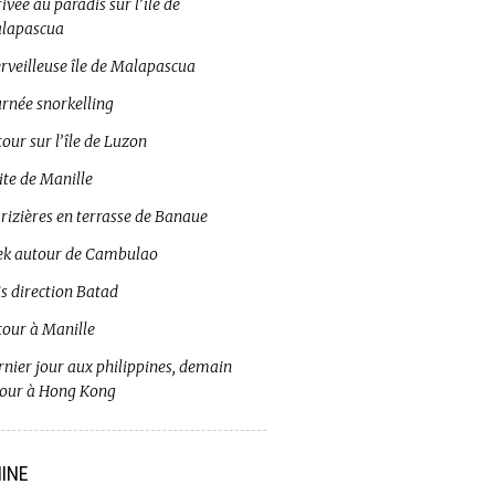
ivée au paradis sur l’île de
lapascua
rveilleuse île de Malapascua
urnée snorkelling
our sur l’île de Luzon
ite de Manille
 rizières en terrasse de Banaue
ek autour de Cambulao
s direction Batad
tour à Manille
rnier jour aux philippines, demain
tour à Hong Kong
INE