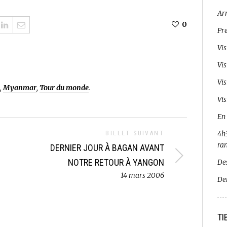
Ar
0
Pr
Vi
Vi
Vi
,
Myanmar
,
Tour du monde
.
Vis
En
4h3
BILLET SUIVANT
ra
DERNIER JOUR À BAGAN AVANT
NOTRE RETOUR À YANGON
De
14 mars 2006
De
TI