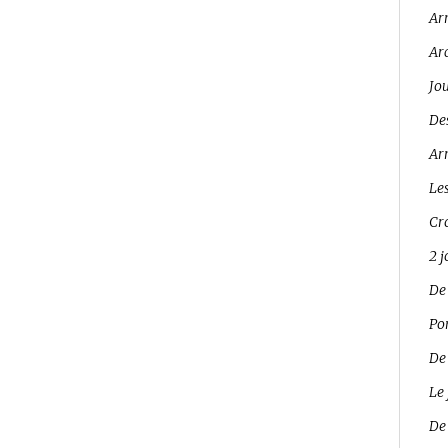
Ar
Ar
Jo
Des
Arr
Les
Cro
2 
De
Pon
De
Le 
De