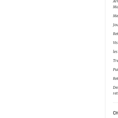
Arr
Ma
Me
Jo
Ret
Vis
les
Tr
Pui
Re
De
re
CH