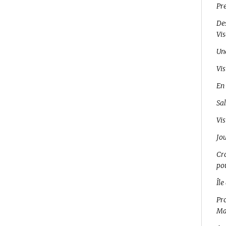
Pr
Des
Vi
Un
Vis
En 
Sal
Vis
Jo
Cro
pou
Île
Pro
Ma