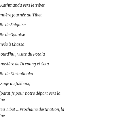
 Kathmandu vers le Tibet
emière journée au Tibet
ite de Shigatse
ite de Gyantse
rivée à Lhassa
ourd’hui, visite du Potala
nastère de Drepung et Sera
site de Norbulingka
ssage au Jokhang
paratifs pour notre départ vers la
ine
eu Tibet … Prochaine destination, la
ine