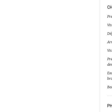
CH
Pr
Vi
Dé
Ar
Vi
Pr
de
Exc
br
Bal
PH