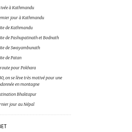
rivée à Kathmandu
emier jour à Kathmandu
site de Kathmandu
site de Pashupatinath et Bodnath
site de Swayambunath
ite de Patan
 route pour Pokhara
0, on se lève très motivé pour une
ndonnée en montagne
stination Bhaktapur
rnier jour au Népal
BET