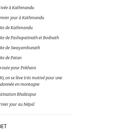
rivée à Kathmandu
emier jour à Kathmandu
site de Kathmandu
site de Pashupatinath et Bodnath
site de Swayambunath
ite de Patan
 route pour Pokhara
0, on se lève très motivé pour une
ndonnée en montagne
stination Bhaktapur
rnier jour au Népal
BET