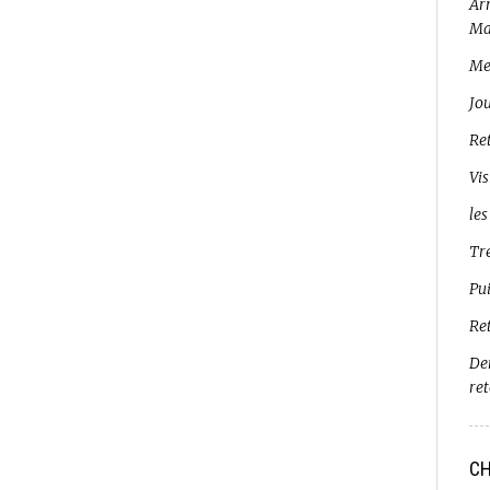
Arr
Ma
Me
Jo
Ret
Vis
les
Tr
Pui
Re
De
re
CH