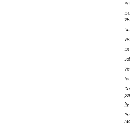
Pr
Des
Vi
Un
Vis
En 
Sal
Vis
Jo
Cro
pou
Île
Pro
Ma