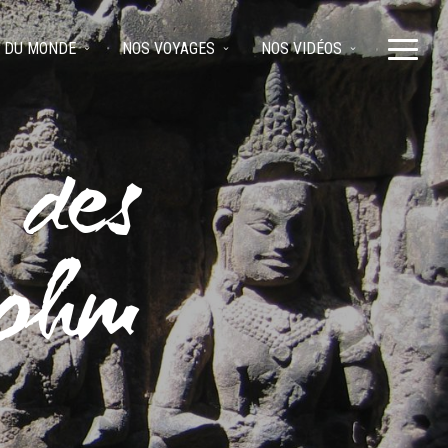
 DU MONDE
NOS VOYAGES
NOS VIDÉOS
e des
rohm