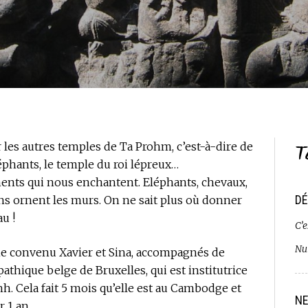
T
r les autres temples de Ta Prohm, c’est-à-dire de
éléphants, le temple du roi lépreux…
nts qui nous enchantent. Eléphants, chevaux,
DÉ
s ornent les murs. On ne sait plus où donner
au !
C’e
Nui
e convenu Xavier et Sina, accompagnés de
athique belge de Bruxelles, qui est institutrice
h. Cela fait 5 mois qu’elle est au Cambodge et
NE
 1 an.