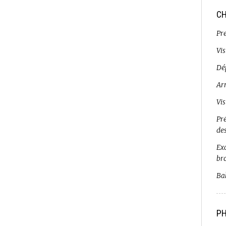
CH
Pr
Vi
Dé
Ar
Vi
Pr
de
Exc
br
Bal
PH