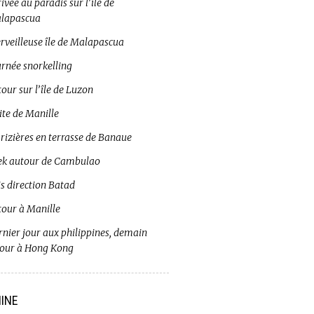
ivée au paradis sur l’île de
lapascua
rveilleuse île de Malapascua
urnée snorkelling
our sur l’île de Luzon
ite de Manille
 rizières en terrasse de Banaue
ek autour de Cambulao
s direction Batad
tour à Manille
rnier jour aux philippines, demain
tour à Hong Kong
INE