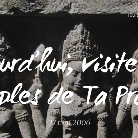
TOUR
urd’hui, visit
ples de Ta P
27 mai 2006