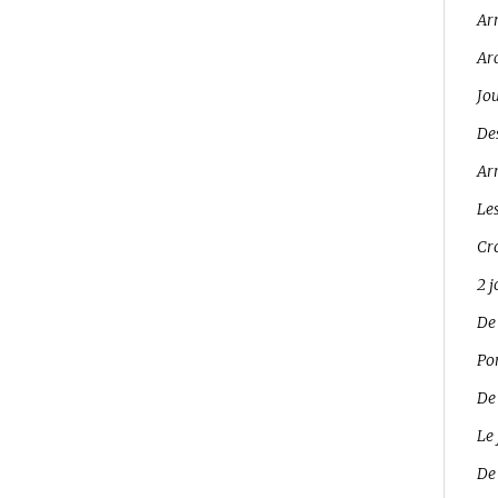
Ar
Ar
Jo
Des
Arr
Les
Cro
2 
De
Pon
De
Le 
De