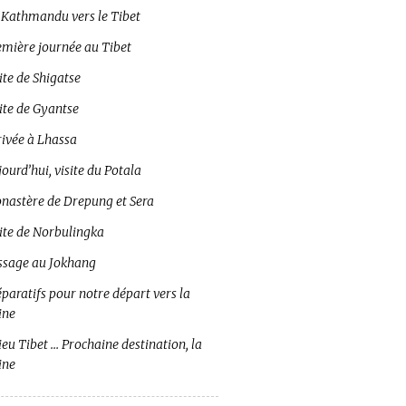
 Kathmandu vers le Tibet
emière journée au Tibet
ite de Shigatse
ite de Gyantse
rivée à Lhassa
ourd’hui, visite du Potala
nastère de Drepung et Sera
site de Norbulingka
ssage au Jokhang
paratifs pour notre départ vers la
ine
eu Tibet … Prochaine destination, la
ine