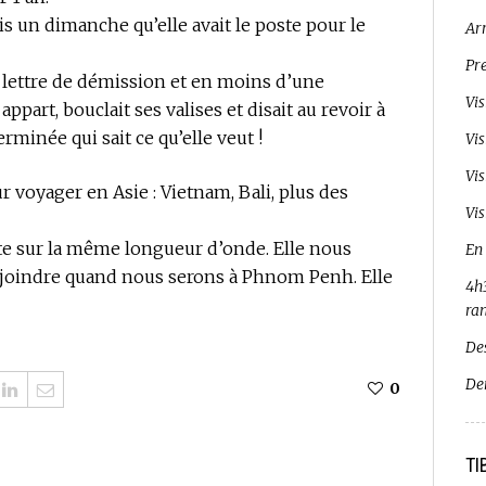
is un dimanche qu’elle avait le poste pour le
Ar
Pr
a lettre de démission et en moins d’une
Vi
part, bouclait ses valises et disait au revoir à
erminée qui sait ce qu’elle veut !
Vi
Vi
r voyager en Asie : Vietnam, Bali, plus des
Vis
te sur la même longueur d’onde. Elle nous
En
a joindre quand nous serons à Phnom Penh. Elle
4h3
ra
De
De
0
TI