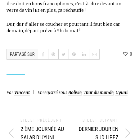
il se doit en bons francophones, c’est-à-dire devant un
verre de vin ! Et en plus, ça réchauffe !
Dur, dur d’aller se coucher et pourtant il faut bien car
demain, départ prévu à 5h du mat !
0
PARTAGÉ SUR
Par
Vincent
Enregistré sous
Bolivie
,
Tour du monde
,
Uyuni
.
BILLET PRÉCÉDENT
BILLET SUIVANT
2 ÈME JOURNÉE AU
DERNIER JOUR EN
SALAR D’UYUNI
SUD LIPEZ