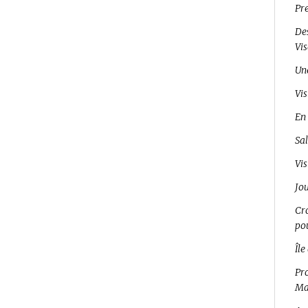
Pr
Des
Vi
Un
Vis
En 
Sal
Vis
Jo
Cro
pou
Île
Pro
Ma