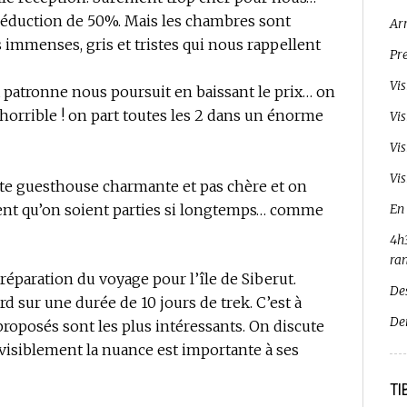
réduction de 50%. Mais les chambres sont
Ar
s immenses, gris et tristes qui nous rappellent
Pr
Vi
a patronne nous poursuit en baissant le prix… on
l horrible ! on part toutes les 2 dans un énorme
Vi
Vi
Vis
ite guesthouse charmante et pas chère et on
nent qu’on soient parties si longtemps… comme
En
4h3
ra
préparation du voyage pour l’île de Siberut.
De
sur une durée de 10 jours de trek. C’est à
De
roposés sont les plus intéressants. On discute
(visiblement la nuance est importante à ses
TI