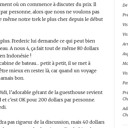
ment où on commence à discuter du prix. Il
De
s par personne, alors que nous ne voulons pas
Pr
de même notre trek le plus cher depuis le début
Vis
Vis
plus. Frederic lui demande ce qui peut bien
Ar
eau. A nous 4, ça fait tout de même 80 dollars
Auj
 en Indonésie !
abine de bateau… petit à petit, il se met à
Mo
-être mieux en rester là, car quand un voyage
Vi
jamais bon.
Pa
Didi, l’adorable gérant de la guesthouse revient
Pré
Ch
Ed et c’est OK pour 200 dollars par personne.
edi.
Adi
Ch
ra pas rigueur de la discussion, mais 40 dollars