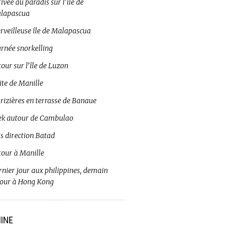
ivée au paradis sur l’île de
lapascua
rveilleuse île de Malapascua
urnée snorkelling
our sur l’île de Luzon
ite de Manille
 rizières en terrasse de Banaue
ek autour de Cambulao
s direction Batad
tour à Manille
rnier jour aux philippines, demain
tour à Hong Kong
INE