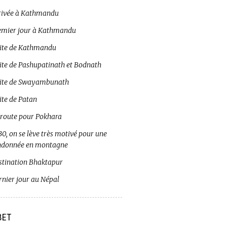
rivée à Kathmandu
emier jour à Kathmandu
site de Kathmandu
site de Pashupatinath et Bodnath
site de Swayambunath
ite de Patan
 route pour Pokhara
0, on se lève très motivé pour une
ndonnée en montagne
stination Bhaktapur
rnier jour au Népal
BET