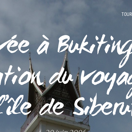
TOUR
ivée à Bukiting
ation du voya
l’île de Siberu