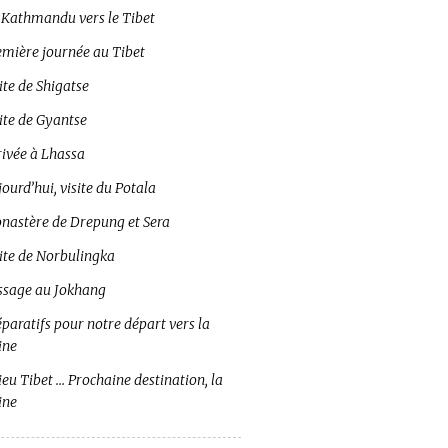
 Kathmandu vers le Tibet
emière journée au Tibet
ite de Shigatse
ite de Gyantse
rivée à Lhassa
ourd’hui, visite du Potala
nastère de Drepung et Sera
site de Norbulingka
ssage au Jokhang
paratifs pour notre départ vers la
ine
eu Tibet … Prochaine destination, la
ine