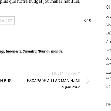
 plus que notre budget journalier habituel.
CH
Pr
0
Vi
Dé
Ar
Vi
ngi
,
Indonésie
,
Sumatra
,
Tour du monde
.
Pr
de
Exc
BILLET SUIVANT
br
EN BUS
ESCAPADE AU LAC MANINJAU
Bal
21 juin 2006
PH