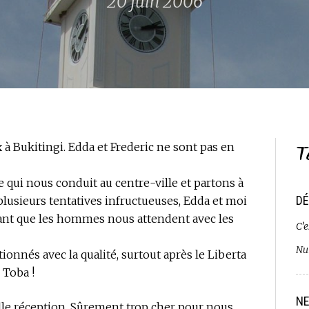
20 juin 2006
T
à Bukitingi. Edda et Frederic ne sont pas en
 qui nous conduit au centre-ville et partons à
DÉ
plusieurs tentatives infructueuses, Edda et moi
ant que les hommes nous attendent avec les
C’e
Nui
ionnés avec la qualité, surtout après le Liberta
 Toba !
NE
lle réception. Sûrement trop cher pour nous…