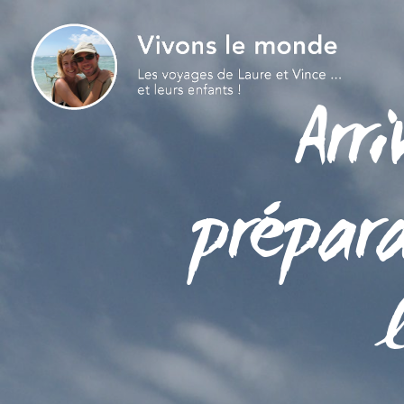
Arr
prépar