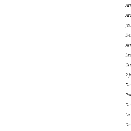
Ar
Ar
Jo
Des
Arr
Les
Cro
2 
De
Pon
De
Le 
De