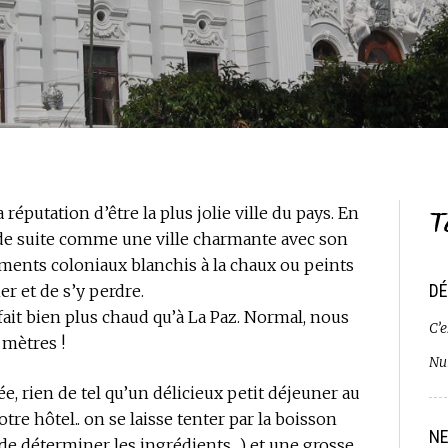
T
 réputation d’être la plus jolie ville du pays. En
t de suite comme une ville charmante avec son
iments coloniaux blanchis à la chaux ou peints
DÉ
ner et de s’y perdre.
 fait bien plus chaud qu’à La Paz. Normal, nous
C’e
 mètres !
Nui
, rien de tel qu’un délicieux petit déjeuner au
tre hôtel.. on se laisse tenter par la boisson
NE
 de déterminer les ingrédients…) et une grosse