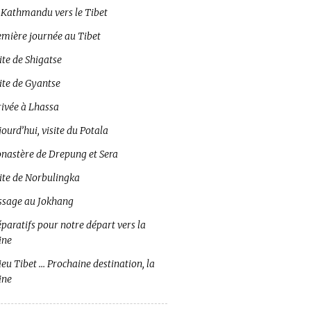
 Kathmandu vers le Tibet
emière journée au Tibet
ite de Shigatse
ite de Gyantse
rivée à Lhassa
ourd’hui, visite du Potala
nastère de Drepung et Sera
site de Norbulingka
ssage au Jokhang
paratifs pour notre départ vers la
ine
eu Tibet … Prochaine destination, la
ine