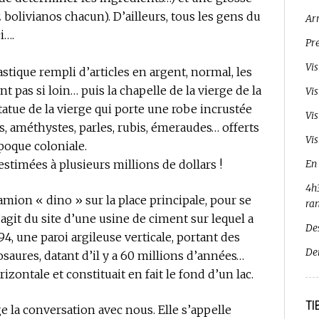
 bolivianos chacun). D’ailleurs, tous les gens du
Ar
i….
Pr
Vi
stique rempli d’articles en argent, normal, les
 pas si loin… puis la chapelle de la vierge de la
Vi
atue de la vierge qui porte une robe incrustée
Vi
s, améthystes, parles, rubis, émeraudes… offerts
Vis
époque coloniale.
 estimées à plusieurs millions de dollars !
En
4h3
mion « dino » sur la place principale, pour se
ra
s’agit du site d’une usine de ciment sur lequel a
De
4, une paroi argileuse verticale, portant des
De
saures, datant d’il y a 60 millions d’années…
rizontale et constituait en fait le fond d’un lac.
TI
 la conversation avec nous. Elle s’appelle