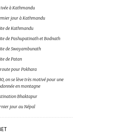
rivée à Kathmandu
emier jour à Kathmandu
site de Kathmandu
site de Pashupatinath et Bodnath
site de Swayambunath
ite de Patan
 route pour Pokhara
0, on se lève très motivé pour une
ndonnée en montagne
stination Bhaktapur
rnier jour au Népal
BET