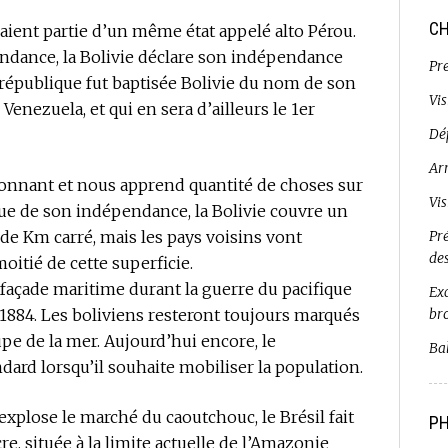
CH
isaient partie d’un même état appelé alto Pérou.
endance, la Bolivie déclare son indépendance
Pr
e république fut baptisée Bolivie du nom de son
Vi
 Venezuela, et qui en sera d’ailleurs le 1er
Dé
Ar
ionnant et nous apprend quantité de choses sur
Vi
poque de son indépendance, la Bolivie couvre un
s de Km carré, mais les pays voisins vont
Pr
de
itié de cette superficie.
a façade maritime durant la guerre du pacifique
Exc
 1884. Les boliviens resteront toujours marqués
br
pe de la mer. Aujourd’hui encore, le
Bal
ard lorsqu’il souhaite mobiliser la population.
 explose le marché du caoutchouc, le Brésil fait
PH
re, située à la limite actuelle de l’Amazonie