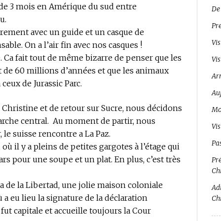
 de 3 mois en Amérique du sud entre
De
u.
Pr
toirement avec un guide et un casque de
Vis
sable. On a l’air fin avec nos casques !
ale. Ca fait tout de même bizarre de penser que les
Vis
t de 60 millions d’années et que les animaux
Ar
 ceux de Jurassic Parc.
Auj
hristine et de retour sur Sucre, nous décidons
Mo
rche central. Au moment de partir, nous
Vi
 le suisse rencontre a La Paz.
Pa
ù il y a pleins de petites gargotes à l’étage qui
rs pour une soupe et un plat. En plus, c’est très
Pré
Ch
a de la Libertad, une jolie maison coloniale
Adi
ù a eu lieu la signature de la déclaration
Ch
ut capitale et accueille toujours la Cour