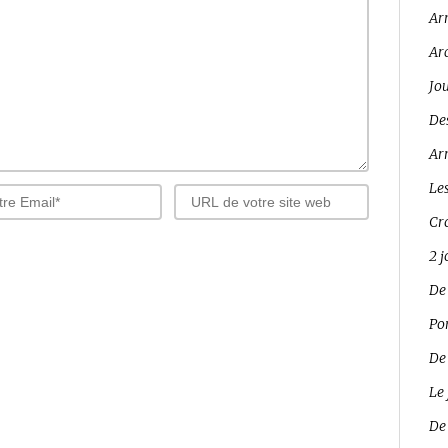
Ar
Ar
Jo
Des
Arr
Les
Cro
2 
De
Pon
De
Le 
De