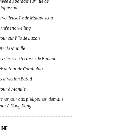
ivée au paradis sur l’île de
lapascua
rveilleuse île de Malapascua
urnée snorkelling
our sur l’île de Luzon
ite de Manille
 rizières en terrasse de Banaue
ek autour de Cambulao
s direction Batad
tour à Manille
rnier jour aux philippines, demain
tour à Hong Kong
INE