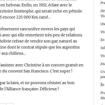
Pr
 en helveas. Enfin, en 1932, éclate avec le
ritoire limitrophe, qui serait riche en pétrole.
Des
Vi
perd encore 225 000 Km carré…
Un
extrêmement rancunière envers les pays qui
Vis
 avec qui elle entretient très peu de relations
En 
Bolivie refuse de vendre son gaz naturel au
tine dont le contrat stipule que les argentins
Sal
e aux chiliens…
Vis
Jo
’assister avec Christine à un concert gratuit en
re du couvent San Francisco. C’est super !
Cro
pou
ar la faim, et ne pouvons résister au bon
Île
e l’Alliance française. Délicieux !
Pro
Ma