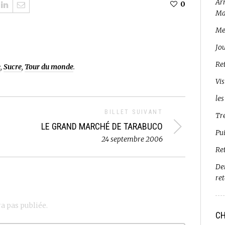
Arr
0
Ma
Me
Jo
Ret
e
,
Sucre
,
Tour du monde
.
Vis
les
BILLET SUIVANT
Tr
LE GRAND MARCHÉ DE TARABUCO
Pui
24 septembre 2006
Re
De
re
a pas publiée.
CH