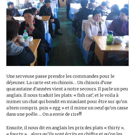
Une serveuse passe prendre les commandes pour le
déjeuner. La carte est en chinois… Un chinois d’une
quarantaine d’années vient a notre secours. Il parle un peu
anglais. Il nous traduit les plats: « fish cat’, et le voila à
mimer un chat qui bondit en miaulant pour être sur qu’on
a bien compris. puis « egg » et il mime un oeuf qu’on casse
dans une poêle…. On a envie de rire!!!
Ensuite, il nous dit en anglais les prix des plats « thirty »,
« fourty »… alors qu’ils sont écrits en chiffre et qu’on les