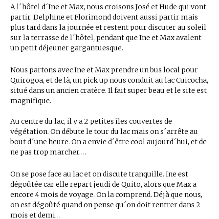
A l´hôtel d´Ine et Max, nous croisons José et Hude qui vont
partir. Delphine et Florimond doivent aussi partir mais
plus tard dans la journée et restent pour discuter au soleil
sur la terrasse de l´hôtel, pendant que Ine et Max avalent
un petit déjeuner gargantuesque.
Nous partons avec Ine et Max prendre un bus local pour
Quirogoa, et de là, un pick up nous conduit au lac Cuicocha,
situé dans un ancien cratère. Il fait super beau et le site est
magnifique.
Au centre du lac, il y a 2 petites îles couvertes de
végétation. On débute le tour du lac mais on s´arrête au
bout d´une heure. On a envie d´être cool aujourd´hui, et de
ne pas trop marcher….
On se pose face au lac et on discute tranquille. Ine est
dégoûtée car elle repart jeudi de Quito, alors que Max a
encore 4 mois de voyage. On la comprend. Déjà que nous,
on est dégoûté quand on pense qu´on doit rentrer dans 2
mois et demi…