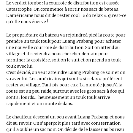
Le verdict tombe : la courroie de distribution est cassée.
Catastrophe. On commence à sortir nos sacs du bateau.
L’américaine nous dit de rester cool : « do relax ». qu’est-ce
qu’elle nous énerve !
Le propriétaire du bateau va rejoindreà pied la route pour
prendre un touk touk pour Luang Prabang pour acheter
une nouvelle courroie de distribution. Soit on attend au
village et il reviendra nous chercher demain pour
terminer la croisière, soit on le suit et on prend un touk
touk avec lui.
C’est décidé, on veut atteindre Luang Prabang ce soir et on
va avec lui. Les américains qui sont « si relax » préfèrent
rester au village. Tant pis pour eux. La montée jusqu’à la
route est un peu raide, surtout avec les gros sacs à dos qui
sont si lourds… heureusement un touk touk arrive
rapidement et on monte dedans.
Le chauffeur descend un peu avant Luang Prabang et nous
dit au revoir. On s’aperçoit plus tard avec consternation
qu’il a oublié un sac noir. On décide de le laisser au bureau