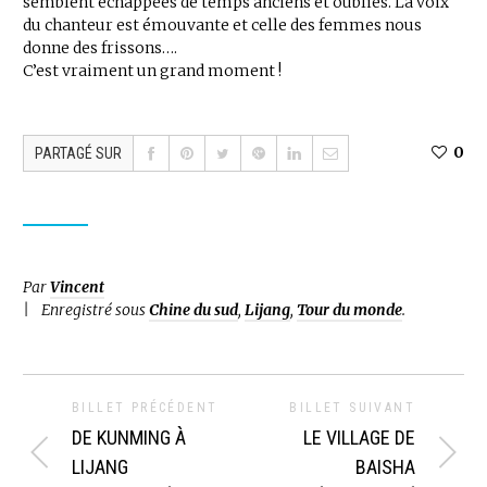
semblent échappées de temps anciens et oublies. La voix
du chanteur est émouvante et celle des femmes nous
donne des frissons….
C’est vraiment un grand moment !
0
PARTAGÉ SUR
Par
Vincent
Enregistré sous
Chine du sud
,
Lijang
,
Tour du monde
.
BILLET PRÉCÉDENT
BILLET SUIVANT
DE KUNMING À
LE VILLAGE DE
LIJANG
BAISHA