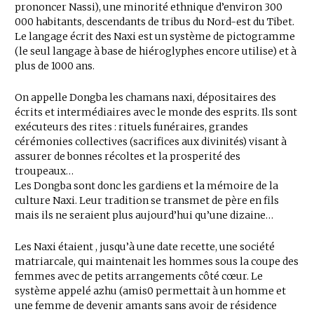
prononcer Nassi), une minorité ethnique d’environ 300
000 habitants, descendants de tribus du Nord-est du Tibet.
Le langage écrit des Naxi est un système de pictogramme
(le seul langage à base de hiéroglyphes encore utilise) et à
plus de 1000 ans.
On appelle Dongba les chamans naxi, dépositaires des
écrits et intermédiaires avec le monde des esprits. Ils sont
exécuteurs des rites : rituels funéraires, grandes
cérémonies collectives (sacrifices aux divinités) visant à
assurer de bonnes récoltes et la prosperité des
troupeaux…
Les Dongba sont donc les gardiens et la mémoire de la
culture Naxi. Leur tradition se transmet de père en fils
mais ils ne seraient plus aujourd’hui qu’une dizaine…
Les Naxi étaient , jusqu’à une date recette, une société
matriarcale, qui maintenait les hommes sous la coupe des
femmes avec de petits arrangements côté cœur. Le
système appelé azhu (amis0 permettait à un homme et
une femme de devenir amants sans avoir de résidence