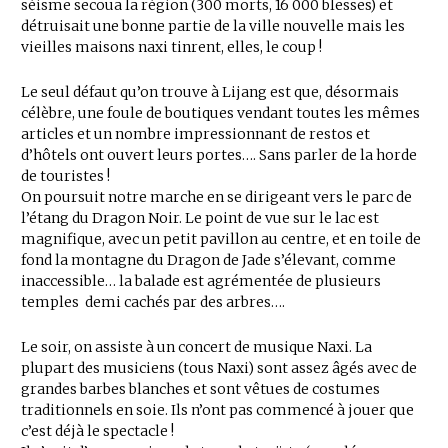
séisme secoua la région (300 morts, 16 000 blesses) et
détruisait une bonne partie de la ville nouvelle mais les
vieilles maisons naxi tinrent, elles, le coup !
Le seul défaut qu’on trouve à Lijang est que, désormais
célèbre, une foule de boutiques vendant toutes les mêmes
articles et un nombre impressionnant de restos et
d’hôtels ont ouvert leurs portes…. Sans parler de la horde
de touristes !
On poursuit notre marche en se dirigeant vers le parc de
l’étang du Dragon Noir. Le point de vue sur le lac est
magnifique, avec un petit pavillon au centre, et en toile de
fond la montagne du Dragon de Jade s’élevant, comme
inaccessible… la balade est agrémentée de plusieurs
temples demi cachés par des arbres….
Le soir, on assiste à un concert de musique Naxi. La
plupart des musiciens (tous Naxi) sont assez âgés avec de
grandes barbes blanches et sont vêtues de costumes
traditionnels en soie. Ils n’ont pas commencé à jouer que
c’est déjà le spectacle !