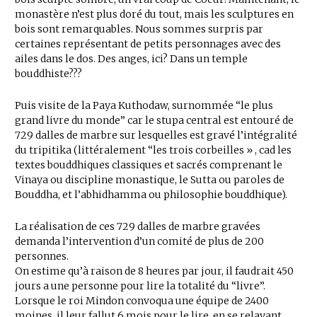
monastère n’est plus doré du tout, mais les sculptures en
bois sont remarquables. Nous sommes surpris par
certaines représentant de petits personnages avec des
ailes dans le dos. Des anges, ici? Dans un temple
bouddhiste???
Puis visite de la Paya Kuthodaw, surnommée “le plus
grand livre du monde” car le stupa central est entouré de
729 dalles de marbre sur lesquelles est gravé l’intégralité
du tripitika (littéralement “les trois corbeilles » , cad les
textes bouddhiques classiques et sacrés comprenant le
Vinaya ou discipline monastique, le Sutta ou paroles de
Bouddha, et l’abhidhamma ou philosophie bouddhique).
La réalisation de ces 729 dalles de marbre gravées
demanda l’intervention d’un comité de plus de 200
personnes.
On estime qu’à raison de 8 heures par jour, il faudrait 450
jours a une personne pour lire la totalité du “livre”.
Lorsque le roi Mindon convoqua une équipe de 2400
moines, il leur fallut 6 mois pour le lire, en se relayant