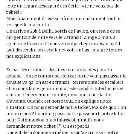
jette un regard désesperé et s’écrie: » je ne veux pas de
bébés! »
Mais finalement il reussira à dormir quasiment tout le
vol. quelle marmotte!
On arrive à 23h à Delhi. Sortis de l’avion, on essaie de se
diriger tout de suite vers le « transit lounge » mais 2
agents de la securité nous en empechent en disant qu’il
faut descendre les escalier et voir en bas…malgré toutes
nos explications.
En bas des escaliers, des files interminables pour la
douane… on ne comprend rien car on ne veut pas passer la
douane vu qu’ on est en transit…on remonte les escaliers
et on nous fait « gentiment » redescendre. Interloqués et
sentant l’enervement monté, on se met dans la file
d’attente. Quand c’est notre tour, on explique notre
situation. On nous demande notre ticket. Mais de quoi? on
montre nos 2 boarding pass, notre passeport, notre billet
pour Kathmandou mais inlassablemnt ils nous
demandent notre ticket (?). On est perdu.
L’agent de la douane va même jusqu’a ecrire sur notre