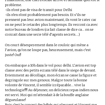
Finalement, une chef d’escale arrive et demande quel est le
probleme.
-ils n’ont pas de visa de transit pour Delhi
-ils n’en n’ont probablement pas besoin. Et s’ils ne
prennent pas leur avion maintenant, ils vont le rater car
on ne peut le retarder plus longtemps. Ils verront ca avec
notre bureau de londres (ca fait classe de dire ca… on se
croirait dans une serie télé d’agents secrets….)
On court désesperement dans le couloir qui mène a
l’avion, qu’on ne loupe pas, heureusement, mais c’est
juste! Ouf!
On embarque a 10h dans le vol pour delhi. L’avion est top
classe avec des petits ecrans télé dans le siege de devant.
Eviemment au décollage, mon écran se casse la figure et
degringole sur mes genoux. Malgre toute la bonne
volonte de Vincent, il semble irréparable… vive la
technologie!!!! Au déjeuner, un delicieux repas indien nous
est servi. Moi qui m’attendait à de la bouffe anglaise
dégueulasse!
Puis c’est le concert des bébés qui pleurent et Vincent me