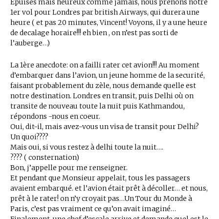
Epuisés mais heureux comme jamais, nous prenons notre
1er vol pour Londres par british Airways, qui durera une
heure ( et pas 20 minutes, Vincent! Voyons, il y a une heure
de decalage horaire!!! eh bien , on n’est pas sorti de
l’auberge…)
La 1ère anecdote: on a failli rater cet avion!!! Au moment
d’embarquer dans l’avion, un jeune homme de la securité,
faisant probablement du zèle, nous demande quelle est
notre destination. Londres en transit, puis Delhi où on
transite de nouveau toute la nuit puis Kathmandou,
répondons -nous en coeur.
Oui, dit-il, mais avez-vous un visa de transit pour Delhi?
Un quoi????
Mais oui, si vous restez à delhi toute la nuit….
???? ( consternation)
Bon, j’appelle pour me renseigner.
Et pendant que Monsieur appelait, tous les passagers
avaient embarqué. et l’avion était prêt à décoller… et nous,
prêt à le rater! on n’y croyait pas…Un Tour du Monde à
Paris, c’est pas vraiment ce qu’on avait imaginé…