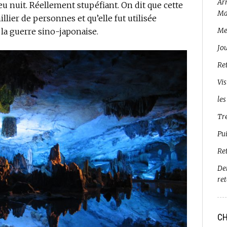
Arr
eu nuit. Réellement stupéfiant. On dit que cette
Ma
llier de personnes et qu’elle fut utilisée
Me
la guerre sino-japonaise.
Jo
Ret
Vis
les
Tr
Pui
Re
De
re
CH