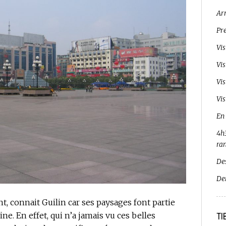
Ar
Pr
Vi
Vi
Vi
Vis
En
4h3
ra
De
De
 connait Guilin car ses paysages font partie
ne. En effet, qui n’a jamais vu ces belles
TI