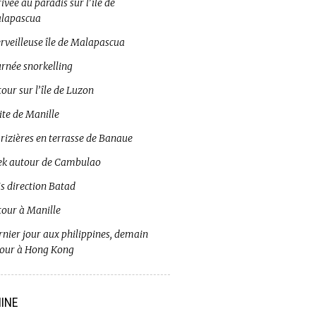
ivée au paradis sur l’île de
lapascua
rveilleuse île de Malapascua
urnée snorkelling
our sur l’île de Luzon
ite de Manille
 rizières en terrasse de Banaue
ek autour de Cambulao
s direction Batad
tour à Manille
rnier jour aux philippines, demain
tour à Hong Kong
INE