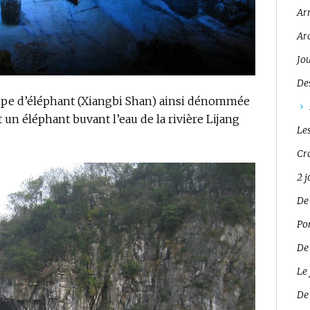
Ar
Ar
Jo
Des
rompe d’éléphant (Xiangbi Shan) ainsi dénommée
un éléphant buvant l’eau de la rivière Lijang
Les
Cro
2 
De
Pon
De
Le 
De