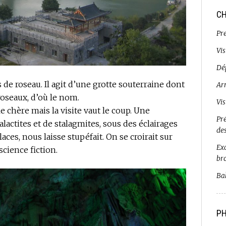
CH
Pr
Vi
Dé
s de roseau. Il agit d’une grotte souterraine dont
Ar
roseaux, d’où le nom.
Vi
 chère mais la visite vaut le coup. Une
Pr
lactites et de stalagmites, sous des éclairages
de
ces, nous laisse stupéfait. On se croirait sur
Exc
science fiction.
br
Bal
PH