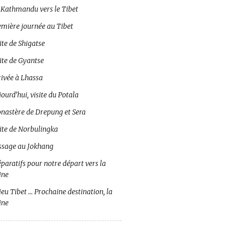
 Kathmandu vers le Tibet
emière journée au Tibet
ite de Shigatse
ite de Gyantse
rivée à Lhassa
ourd’hui, visite du Potala
nastère de Drepung et Sera
site de Norbulingka
ssage au Jokhang
paratifs pour notre départ vers la
ine
eu Tibet … Prochaine destination, la
ine