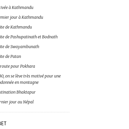
rivée à Kathmandu
emier jour à Kathmandu
site de Kathmandu
site de Pashupatinath et Bodnath
site de Swayambunath
ite de Patan
 route pour Pokhara
0, on se lève très motivé pour une
ndonnée en montagne
stination Bhaktapur
rnier jour au Népal
BET