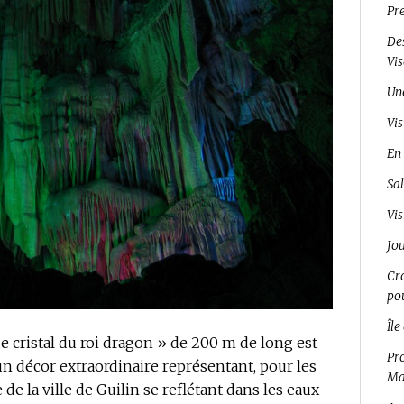
Pr
Des
Vi
Un
Vis
En 
Sal
Vis
Jo
Cro
pou
Île
 cristal du roi dragon » de 200 m de long est
Pro
 un décor extraordinaire représentant, pour les
Ma
e la ville de Guilin se reflétant dans les eaux