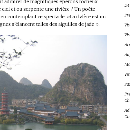
ut admirer de magnifiques éperons rocheux
De
 ciel et ou serpente une rivière ? Un poète
Pr
s, en contemplant ce spectacle: »La rivière est un
nes s’élancent telles des aiguilles de jade ».
Vis
Vis
Ar
Auj
Mo
Vi
Pa
Pré
Ch
Adi
Ch