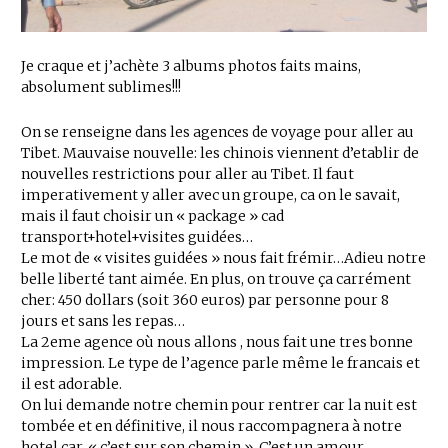
Je craque et j’achète 3 albums photos faits mains,
absolument sublimes!!!
On se renseigne dans les agences de voyage pour aller au
Tibet. Mauvaise nouvelle: les chinois viennent d’etablir de
nouvelles restrictions pour aller au Tibet. Il faut
imperativement y aller avec un groupe, ca on le savait,
mais il faut choisir un « package » cad
transport+hotel+visites guidées…
Le mot de « visites guidées » nous fait frémir…Adieu notre
belle liberté tant aimée. En plus, on trouve ça carrément
cher: 450 dollars (soit 360 euros) par personne pour 8
jours et sans les repas…
La 2eme agence où nous allons , nous fait une tres bonne
impression. Le type de l’agence parle même le francais et
il est adorable.
On lui demande notre chemin pour rentrer car la nuit est
tombée et en définitive, il nous raccompagnera à notre
hotel car, « c’est sur son chemin ». C’est un amour.