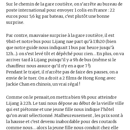
Sur le chemin de la gare routière, on s’arrête au bureau de
poste international pour envoyer 1 colis en France : 22
euros pour 5,6 kg par bateau, c’est plutôt une bonne
surprise.
Par contre, mauvaise surprise à la gare routière, il est
9h45 et notre bus pour Lijang nae part qu’à 13h20 (bien
que notre guide nous indiquait 1 bus par heure jusqu’à
12h…). on s’est levé tôt et dépêché pour rien… En plus, on va
arriver tard à Lijang puisqu’il y a 9h de bus (même si le
chauffeur nous assure qu’il n’y en a que 7 !).
Pendant le trajet, il n’arrête pas de faire des pauses, on a
envie de le tuer. On a droit a 2 films de Hong Kong avec
Jackie Chan en chinois, un vrai régal !
Comme on le pensait,on mettra bien 9h pour atteindre
Lijang à 22h. Le taxi nous dépose au début de la vieille ville
qui est piétonne et une jeune fille nous indique l’hôtel
qu’on avait sélectionné. Malheureusement , les prix sont à
la hausse et c’est devenu inabordable pour des routards
comme nous… alors la jeune fille nous conduit chez elle