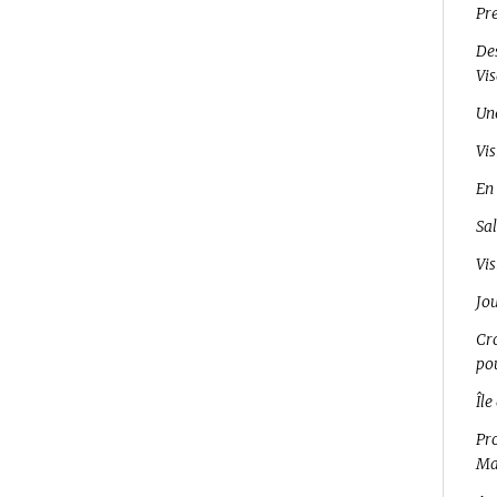
Pr
Des
Vi
Un
Vis
En 
Sal
Vis
Jo
Cro
pou
Île
Pro
Ma