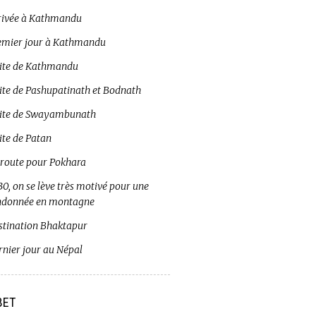
rivée à Kathmandu
emier jour à Kathmandu
site de Kathmandu
site de Pashupatinath et Bodnath
site de Swayambunath
ite de Patan
 route pour Pokhara
0, on se lève très motivé pour une
ndonnée en montagne
stination Bhaktapur
rnier jour au Népal
BET