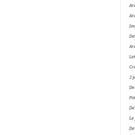
Ar
Ar
Jo
Des
Arr
Les
Cro
2 
De
Pon
De
Le 
De