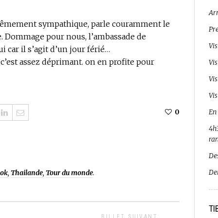
Ar
extrêmement sympathique, parle couramment le
Pr
use. Dommage pour nous, l’ambassade de
Vi
 car il s’agit d’un jour férié…
c’est assez déprimant. on en profite pour
Vi
Vi
Vis
0
En
4h3
ra
De
De
ok
,
Thailande
,
Tour du monde
.
TI
BILLET SUIVANT