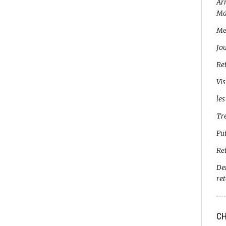
Arr
Ma
Me
Jo
Ret
Vis
les
Tr
Pui
Re
De
re
CH