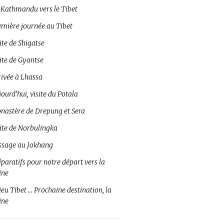
 Kathmandu vers le Tibet
emière journée au Tibet
ite de Shigatse
ite de Gyantse
rivée à Lhassa
ourd’hui, visite du Potala
nastère de Drepung et Sera
site de Norbulingka
ssage au Jokhang
paratifs pour notre départ vers la
ine
eu Tibet … Prochaine destination, la
ine