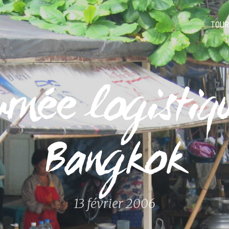
TOUR
rnée logistiq
Bangkok
13 février 2006