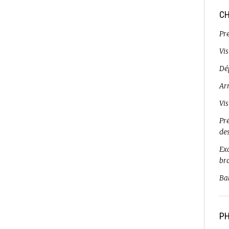
CH
Pr
Vi
Dé
Ar
Vi
Pr
de
Exc
br
Bal
PH