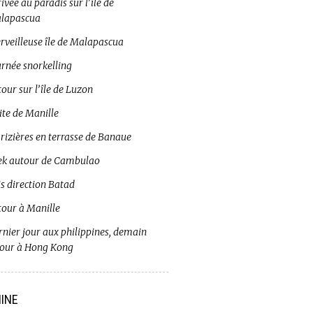
ivée au paradis sur l’île de
lapascua
rveilleuse île de Malapascua
urnée snorkelling
our sur l’île de Luzon
ite de Manille
 rizières en terrasse de Banaue
ek autour de Cambulao
s direction Batad
tour à Manille
rnier jour aux philippines, demain
tour à Hong Kong
INE